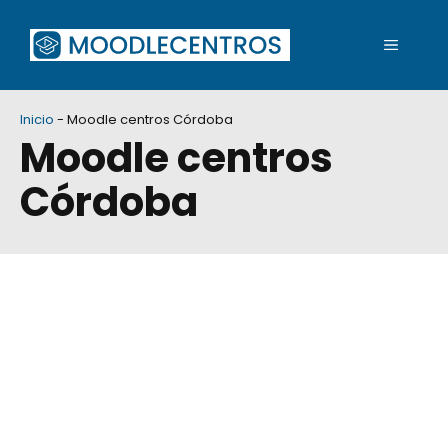
Saltar
al
MENÚ
contenido
Inicio
-
Moodle centros Córdoba
Moodle centros
Córdoba